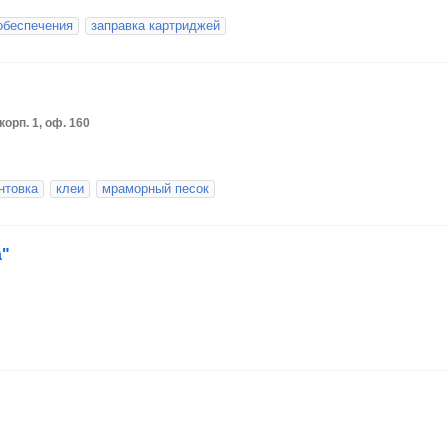
обеспечения
заправка картриджей
корп. 1, оф. 160
нтовка
клеи
мраморный песок
а"