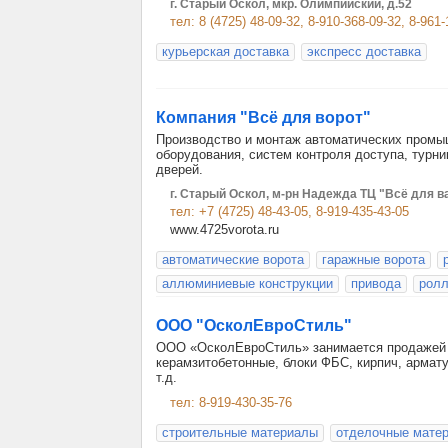
г. Старый Оскол, мкр. Олимпийский, д.52
тел: 8 (4725) 48-09-32, 8-910-368-09-32, 8-961
курьерская доставка
экспресс доставка
Компания "Всё для ворот"
Производство и монтаж автоматических промыш
оборудования, систем контроля доступа, турн
дверей.
г. Старый Оскол, м-рн Надежда ТЦ "Всё для 
тел: +7 (4725) 48-43-05, 8-919-435-43-05
www.4725vorota.ru
автоматические ворота
гаражные ворота
аллюминиевые конструкции
привода
ролл
ООО "ОсколЕвроСтиль"
ООО «ОсколЕвроСтиль» занимается продажей с
керамзитобетонные, блоки ФБС, кирпич, армату
т.д.
тел: 8-919-430-35-76
строительные материалы
отделочные мате