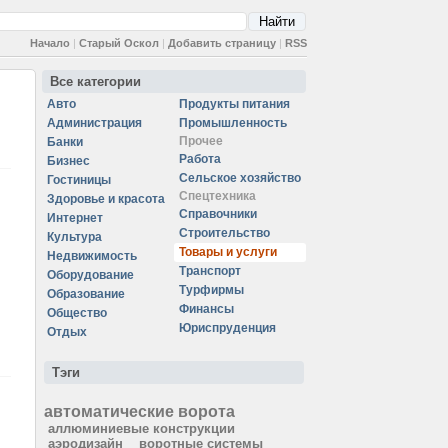
Начало
|
Старый Оскол
|
Добавить страницу
|
RSS
Все категории
Авто
Продукты питания
Администрация
Промышленность
Прочее
Банки
Работа
Бизнес
Сельское хозяйство
Гостиницы
Спецтехника
Здоровье и красота
Справочники
Интернет
Строительство
Культура
Товары и услуги
Недвижимость
Транспорт
Оборудование
Турфирмы
Образование
Финансы
Общество
Юриспруденция
Отдых
Тэги
автоматические ворота
аллюминиевые конструкции
аэродизайн
воротные системы