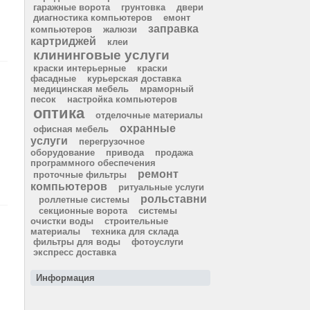
гаражные ворота
грунтовка
двери
диагностика компьютеров
емонт
заправка
компьютеров
жалюзи
картриджей
клеи
клининговые услуги
краски интерьерные
краски
фасадные
курьерская доставка
медицинская мебель
мраморный
песок
настройка компьютеров
оптика
отделочные материалы
охранные
офисная мебель
услуги
перегрузочное
оборудование
привода
продажа
программного обеспечения
ремонт
проточные фильтры
компьютеров
ритуальные услуги
рольставни
роллетные системы
секционные ворота
системы
очистки воды
строительные
материалы
техника для склада
фильтры для воды
фотоуслуги
экспресс доставка
Информация