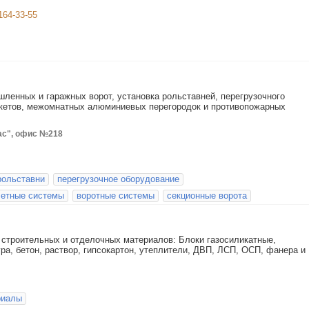
-164-33-55
ленных и гаражных ворот, установка рольставней, перегрузочного
икетов, межомнатных алюминиевых перегородок и противопожарных
вас", офис №218
рольставни
перегрузочное оборудование
етные системы
воротные системы
секционные ворота
троительных и отделочных материалов: Блоки газосиликатные,
ра, бетон, раствор, гипсокартон, утеплители, ДВП, ЛСП, ОСП, фанера и
риалы