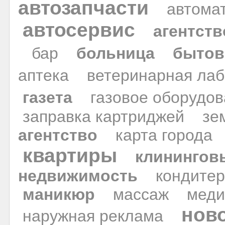
автозапчасти
автома
автосервис
агентст
бар
больница
бытов
аптека
ветеринарная ла
газета
газовое оборудо
заправка картриджей
зе
агентство
карта города
квартиры
клинингов
недвижимость
кондитер
маникюр
массаж
меди
нов
наружная реклама