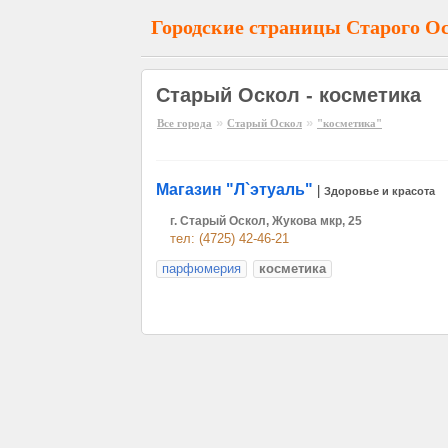
Городские страницы Старого О
Старый Оскол - косметика
»
»
Все города
Старый Оскол
"косметика"
Магазин "Л`этуаль"
|
Здоровье и красота
г. Старый Оскол, Жукова мкр, 25
тел: (4725) 42-46-21
парфюмерия
косметика