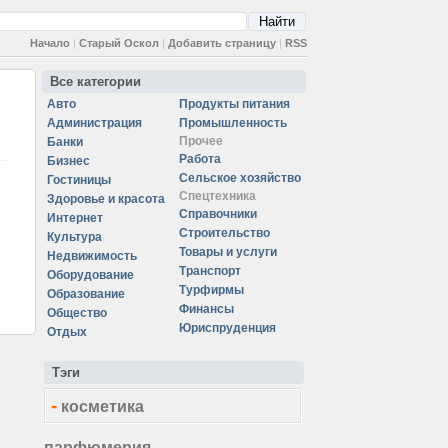
Начало
|
Старый Оскол
|
Добавить страницу
|
RSS
Все категории
Авто
Продукты питания
Администрация
Промышленность
Прочее
Банки
Работа
Бизнес
Сельское хозяйство
Гостиницы
Спецтехника
Здоровье и красота
Справочники
Интернет
Строительство
Культура
Товары и услуги
Недвижимость
Транспорт
Оборудование
Турфирмы
Образование
Финансы
Общество
Юриспруденция
Отдых
Тэги
-
косметика
парфюмерия