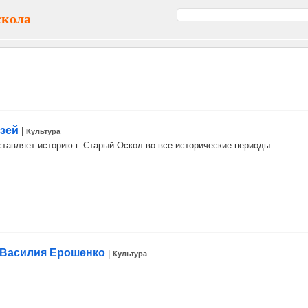
скола
зей
|
Культура
ставляет историю г. Старый Оскол во все исторические периоды.
 Василия Ерошенко
|
Культура