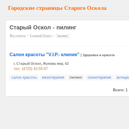
Городские страницы Старого Оскола
Старый Оскол - пилинг
»
»
Все города
Старый Оскол
"пилинг"
Салон красоты "V.I.P.- клиник"
|
Здоровье и красота
г. Старый Оскол, Жукова мкр, 42
тел: (4725) 42-55-07
салон красоты
мезотерапия
пилинг
озонотерапия
антице
Всего: 1