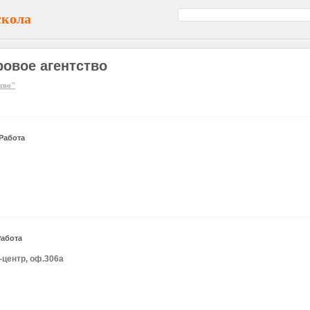
скола
ровое агентство
ство"
Работа
Работа
-центр, оф.306а