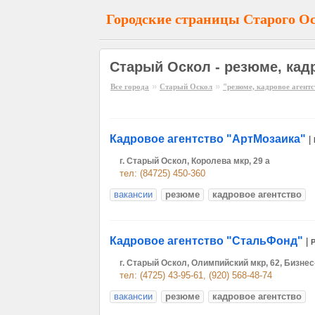
Городские страницы Старого О
Старый Оскол - резюме, кад
»
»
Все города
Старый Оскол
"резюме, кадровое агент
Кадровое агентство "АртМозаика"
|
г. Старый Оскол, Королева мкр, 29 а
тел: (84725) 450-360
вакансии
резюме
кадровое агентство
Кадровое агентство "СтальФонд"
|
г. Старый Оскол, Олимпийский мкр, 62, Бизнес
тел: (4725) 43-95-61, (920) 568-48-74
вакансии
резюме
кадровое агентство