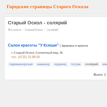
Городские страницы Старого Оскола
Старый Оскол - солярий
»
»
Все города
Старый Оскол
"солярий"
Салон красоты "У Ксюши"
|
Здоровье и красота
г. Старый Оскол, Солнечный мкр, 36
тел: (4725) 32-98-59
парикмахерская
маникюр
педикюр
татуаж
солярий
ма
Всего: 1