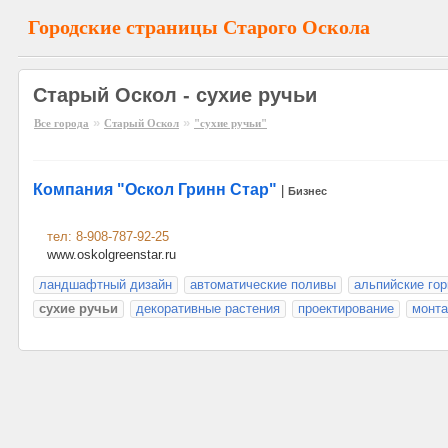
Городские страницы Старого Оскола
Старый Оскол - сухие ручьи
»
»
Все города
Старый Оскол
"сухие ручьи"
Компания "Оскол Гринн Стар"
|
Бизнес
тел: 8-908-787-92-25
www.oskolgreenstar.ru
ландшафтный дизайн
автоматические поливы
альпийские гор
сухие ручьи
декоративные растения
проектирование
монт