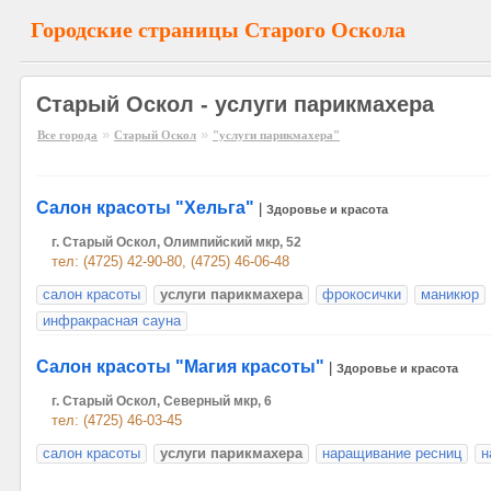
Городские страницы Старого Оскола
Старый Оскол - услуги парикмахера
»
»
Все города
Старый Оскол
"услуги парикмахера"
Салон красоты "Хельга"
|
Здоровье и красота
г. Старый Оскол, Олимпийский мкр, 52
тел: (4725) 42-90-80, (4725) 46-06-48
салон красоты
услуги парикмахера
фрокосички
маникюр
инфракрасная сауна
Салон красоты "Магия красоты"
|
Здоровье и красота
г. Старый Оскол, Северный мкр, 6
тел: (4725) 46-03-45
салон красоты
услуги парикмахера
наращивание ресниц
н