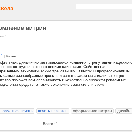
скола
рмление витрин
рин"
"
|
Бизнес
рофильная, динамично развивающаяся компания, с репутацией надежног
срочное сотрудничество со своими клиентами. Собственная
временным технологическим требованиям, и высокий профессионализм
ь самые разнообразные проекты и решать сложные задачи, стоящие
тство поможет вам спланировать и качественно провести рекламные
еделении средств, а также сэкономив ваши силы и время.
форматная печать
печать плакатов
оформление витрин
дизайн
Всего: 1