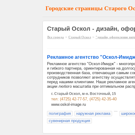
Городские страницы Старого О
Старый Оскол - дизайн, офо
»
»
Все города
Старый Оскол
"дизайн, оформление вит
Рекламное агентство "Оскол-Имидж
Рекламное агентство "Оскол-Имидж" - многоп
и гибкого партнера, ориентированная на долго
производственная база, отвечающая самым со
сотрудников позволяют агентству осуществлят
перед нашими клиентами. Наше рекламное аген
акции любого масштаба при оптимальном распр
г. Старый Оскол, м-н. Восточный, 15
тел: (4725) 42-77-57, (4725) 42-35-40
www.oskol-image.ru
полиграфия
наружная реклама
широко
сувенирная продукция