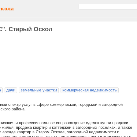
скола
". Старый Оскол
а
дачи
земельные участки
коммерческая недвижимость
й спектр услуг в сфере коммерческой, городской и загородной
ского района.
анизация и профессиональное сопровождение сделок купли-продажи
 жилья; продажа квартир и коттеджей в загородных поселках, а также
 аренде квартир в Старом Осколе, загородной недвижимости и
продажу земельных участков для индивидуального и коммерческого