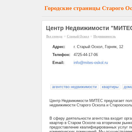
Городские страницы Старого О
Центр Недвижимости "МИТЕС
»
»
Все города
Старый Оскол
Недвижимость
Адрес:
г. Старый Оскол, Горняк, 12
Телефон:
4725-44-17-06
Email:
info@mites-oskol.ru
агентство недвижимости
квартиры
дом
Центр Недвижимости МИТЕС предлагает полны
недвижимости Старого Оскола и Староосколь
В сферу деятельности агентства входит орг
квартир в Старом Осколе на вторичном рынке
предоставление квалифицированных услуг по
коммерческих помещений. Мы осуществляем 