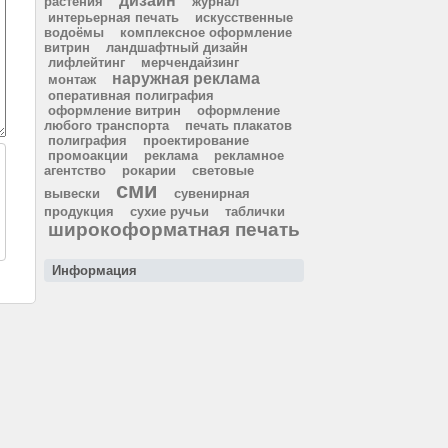
дизайн
растения
журнал
интерьерная печать
искусственные
водоёмы
комплексное оформление
витрин
ландшафтный дизайн
лифлейтинг
мерчендайзинг
наружная реклама
монтаж
оперативная полиграфия
оформление витрин
оформление
любого транспорта
печать плакатов
полиграфия
проектирование
промоакции
реклама
рекламное
агентство
рокарии
световые
сми
вывески
сувенирная
продукция
сухие ручьи
таблички
широкоформатная печать
Информация